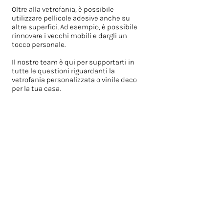
Oltre alla vetrofania, è possibile
utilizzare pellicole adesive anche su
altre superfici. Ad esempio, è possibile
rinnovare i vecchi mobili e dargli un
tocco personale.
Il nostro team è qui per supportarti in
tutte le questioni riguardanti la
vetrofania personalizzata o vinile deco
per la tua casa.
Via Andrea Galetti, 42b
24048 Treviolo
Bergamo,
Italy