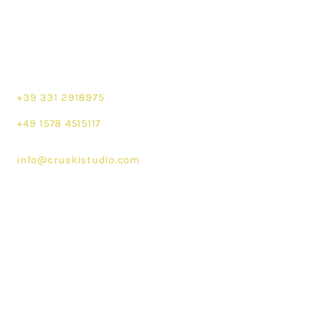
Adlerstrasse 4b
86567 Tandern
Munich, Germany
+39 331 2918975
+49 1578 4515117
info@cruskistudio.com
Seguici su
Contattaci!