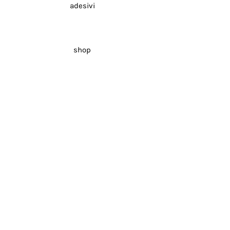
adesivi
shop
Via Andrea Galetti, 42b
24048 Treviolo
Bergamo,
Italy
Adlerstrasse 4b
86567 Tandern