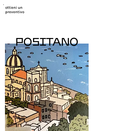
ottieni un
preventivo
POSITANO